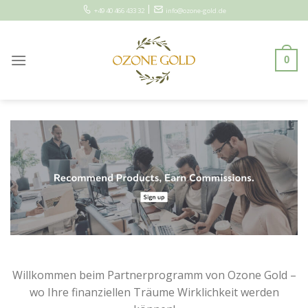
Zum
|
+49 40 466 433 32
info@ozone-gold.de
Inhalt
0
Willkommen beim Partnerprogramm von Ozone Gold –
wo Ihre finanziellen Träume Wirklichkeit werden