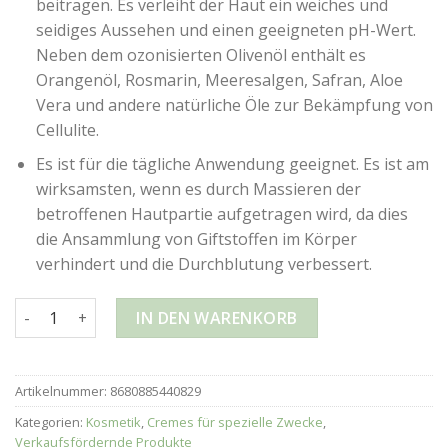
beitragen. Es verleiht der Haut ein weiches und
seidiges Aussehen und einen geeigneten pH-Wert.
Neben dem ozonisierten Olivenöl enthält es
Orangenöl, Rosmarin, Meeresalgen, Safran, Aloe
Vera und andere natürliche Öle zur Bekämpfung von
Cellulite.
Es ist für die tägliche Anwendung geeignet. Es ist am
wirksamsten, wenn es durch Massieren der
betroffenen Hautpartie aufgetragen wird, da dies
die Ansammlung von Giftstoffen im Körper
verhindert und die Durchblutung verbessert.
OZONE GOLD – ANTI CELLULITE OZON GEL – 50ml Menge
IN DEN WARENKORB
Artikelnummer:
8680885440829
Kategorien:
Kosmetik
,
Cremes für spezielle Zwecke
,
Verkaufsfördernde Produkte