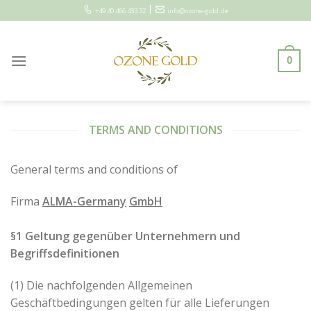
Skip
|
+49 40 466 433 32
info@ozone-gold.de
to
content
0
TERMS AND CONDITIONS
General terms and conditions of
Firma
ALMA-Germany
GmbH
§1 Geltung gegenüber Unternehmern und
Begriffsdefinitionen
(1) Die nachfolgenden Allgemeinen
Geschäftbedingungen gelten für alle Lieferungen